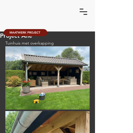
MAATWERK PROJECT
Project Ane
Tuinhuis met overkapping 