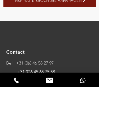
INSPIRATIE BROCHURE AANVRAGEN
Contact
Bel:
+31 (0)6 46 58 27 97
+31 (0)6 45 65 75 58
Mail:
info@vechtdalbouwsystemen.nl
__
Klinkerweg 23
7772SJ Hardenberg
Klantervaringen