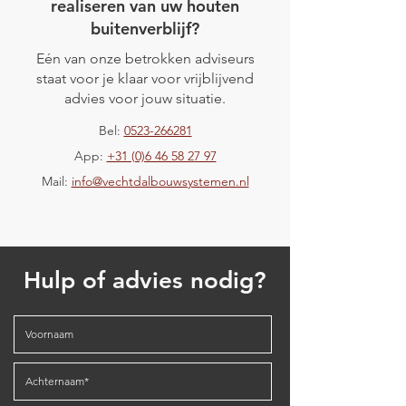
realiseren van uw houten
buitenverblijf?
Eén van onze betrokken adviseurs
staat voor je klaar voor vrijblijvend
Project Schoorl
Project Tuitjenhorn
advies voor jouw situatie.
Bel:
0523-266281
App:
+31 (0)6 46 58 27 97
Mail:
info@vechtdalbouwsystemen.nl
Hulp of advies nodig?