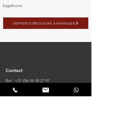
bijgebouw.
INSPIRATIE BROCHURE AANVRAGEN
Contact
Bel:
+31 (0)6 46 58 27 97
+31 (0)6 45 65 75 58
Mail:
info@vechtdalbouwsystemen.nl
__
Klinkerweg 23