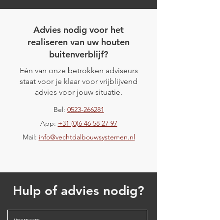
Advies nodig voor het
realiseren van uw houten
buitenverblijf?
Eén van onze betrokken adviseurs
Project Elim
staat voor je klaar voor vrijblijvend
Project Den Ham
advies voor jouw situatie.
Bel:
0523-266281
App:
+31 (0)6 46 58 27 97
Mail:
info@vechtdalbouwsystemen.nl
Hulp of advies nodig?