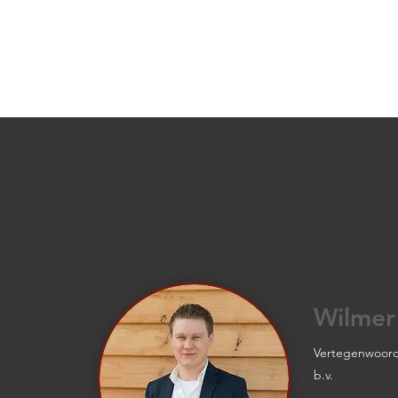
Project Oldenzaal
Wilmer
Vertegenwoord
b.v.