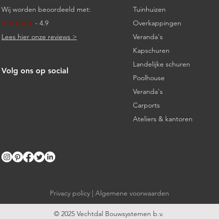
Wij worden beoordeeld met:
Tuinhuizen
★★★★★
- 4.9
Overkappingen
Lees hier onze reviews >
Veranda's
Kapschuren
Landelijke schuren
Volg ons op social
Poolhouse
Veranda's
Carports
Ateliers & kantoren
Privacy policy | Algemene voorwaarden
© 2025 Vechtdal Bouwsystemen b.v.