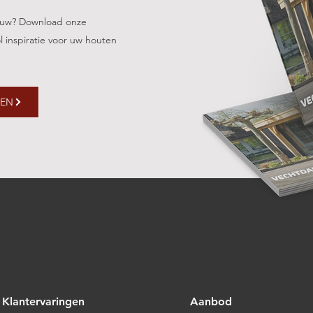
bouw? Download onze
l inspiratie voor uw houten
GEN
Klantervaringen
Aanbod