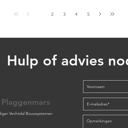
Project Erica
1
2
3
4
5
Hulp of advies no
 Plaggenmars
iger Vechtdal Bouwsystemen