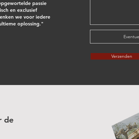
epgewortelde passie
isch en exclusief
nken we voor iedere
 ultieme oplossing."
Eventue
Verzenden
r de