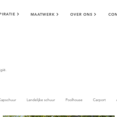
PIRATIE
MAATWERK
OVER ONS
CON
gië.
Kapschuur
Landelijke schuur
Poolhouse
Carport