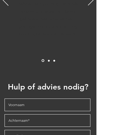
hebben een prachtig tuinhuisje
geplaatst in onze tuin. Goed
geluisterd naar onze wensen ,
prettige communicatie en nog
eerder geleverd dan verwacht!
Hulp of advies nodig?