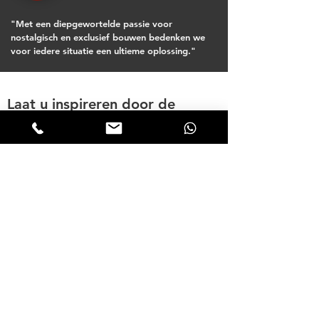
"Met een diepgewortelde passie voor
nostalgisch en exclusief bouwen bedenken we
voor iedere situatie een ultieme oplossing."
Laat u inspireren door de
inspiratiebrochure.
Inspiratie nodig voor uw
houten tuingebouw?
Download onze
inspiratiebrochure en
ontvang pagina's vol
inspiratie voor uw houten
bijgebouw.
INSPIRATIE BROCHURE AANVRAGEN