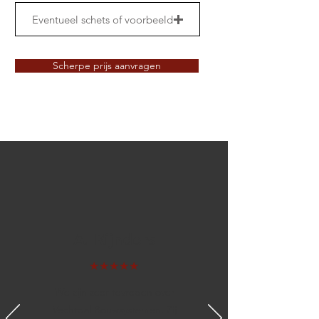
Eventueel schets of voorbeeld
Scherpe prijs aanvragen
A. Rijnders
★★★★★
We zijn zeer tevreden over
Vechtdal Bouwsystemen. Zij