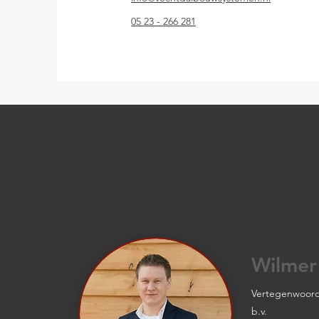
05 23 - 266 281
Wilmer
Vertegenwoord
b.v.