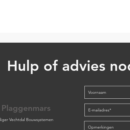
Hulp of advies no
 Plaggenmars
iger Vechtdal Bouwsystemen