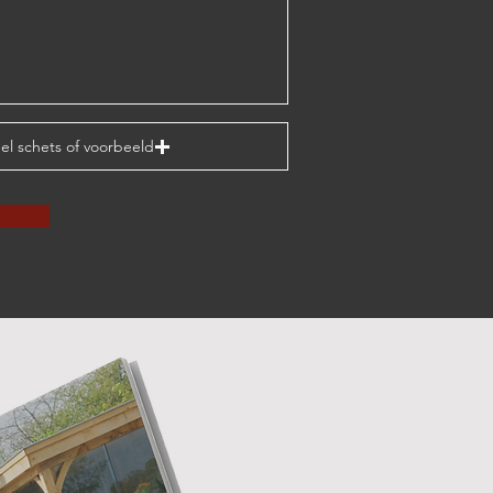
el schets of voorbeeld