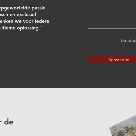
epgewortelde passie
isch en exclusief
nken we voor iedere
 ultieme oplossing."
Eventue
Verzenden
r de