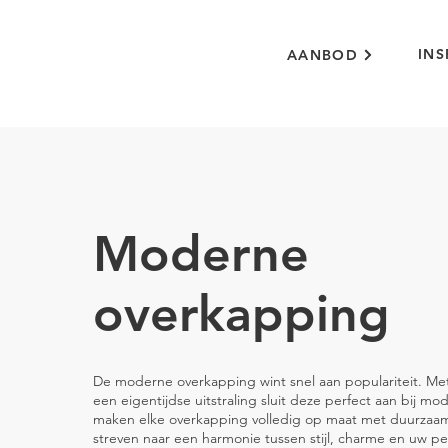
INS
AANBOD
Moderne
overkapping
De moderne overkapping wint snel aan populariteit. Met 
een eigentijdse uitstraling sluit deze perfect aan bij m
maken elke overkapping volledig op maat met duurzaam
streven naar een harmonie tussen stijl, charme en uw p