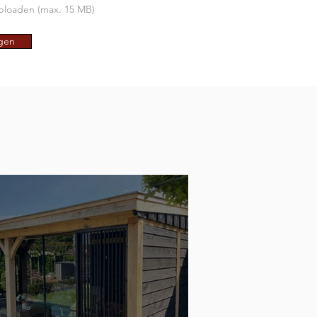
loaden (max. 15 MB)
agen