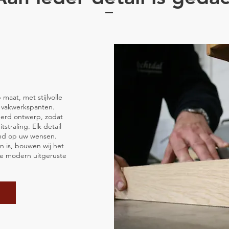
maat, met stijlvolle
n vakwerkspanten.
eerd ontwerp, zodat
tstraling. Elk detail
md op uw wensen.
n is, bouwen wij het
ze modern uitgeruste