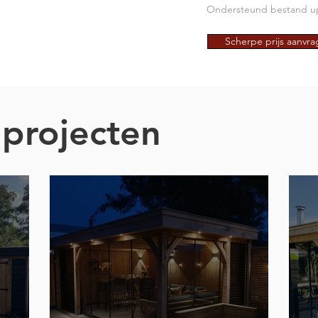
Ondersteund bestand up
Scherpe prijs aanvr
projecten