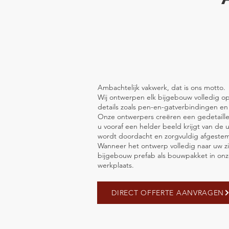
Ambachtelijk vakwerk, dat is ons motto.
Wij ontwerpen elk bijgebouw volledig op 
details zoals pen-en-gatverbindingen e
Onze ontwerpers creëren een gedetaill
u vooraf een helder beeld krijgt van de ui
wordt doordacht en zorgvuldig afgeste
Wanneer het ontwerp volledig naar uw zi
bijgebouw prefab als bouwpakket in on
werkplaats.
DIRECT OFFERTE AANVRAGEN