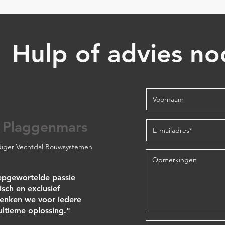
Hulp of advies no
 Plaggenmars
iger Vechtdal Bouwsystemen
epgewortelde passie
isch en exclusief
nken we voor iedere
 ultieme oplossing."