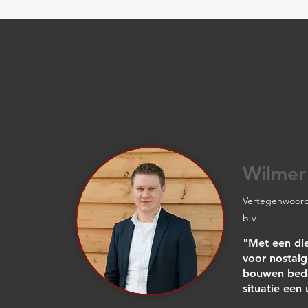
Wilmer
Vertegenwoord
b.v.
"Met een di
voor nostalg
bouwen bede
situatie een