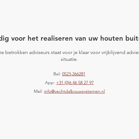
Project Elim
rdenberg
ig voor het realiseren van uw houten buit
e betrokken adviseurs staat voor je klaar voor vrijblijvend advi
situatie.
Bel:
0523-266281
App:
+31 (0)6 46 58 27 97
Mail:
info@vechtdalbouwsystemen.nl