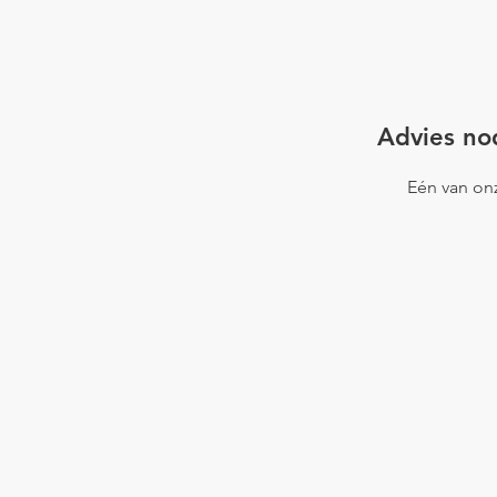
Project Ha
Project Dedemsvaart
Advies nod
Eén van onz