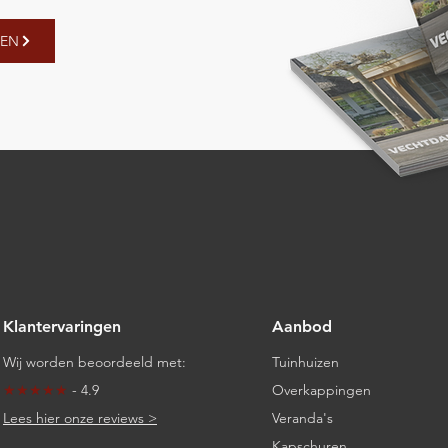
GEN
Klantervaringen
Aanbod
Wij worden beoordeeld met:
Tuinhuizen
★★★★★
- 4.9
Overkappingen
Lees hier onze reviews >
Veranda's
Kapschuren