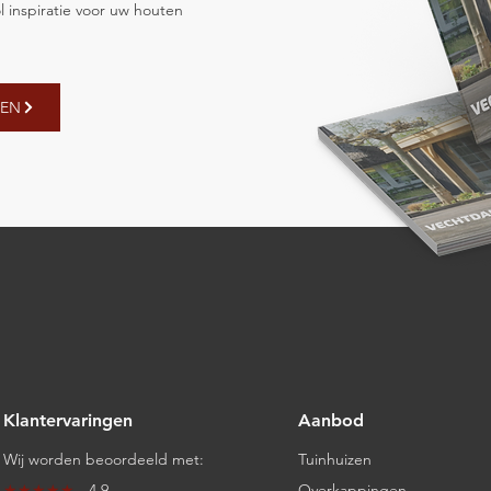
l inspiratie voor uw houten
GEN
Klantervaringen
Aanbod
Wij worden beoordeeld met:
Tuinhuizen
★★★★★
- 4.9
Overkappingen