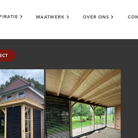
PIRATIE
MAATWERK
OVER ONS
CON
rn
ECT