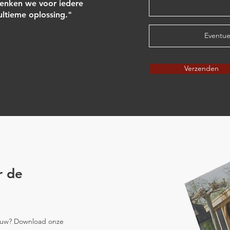
nken we voor iedere
 ultieme oplossing."
Eventue
Verzenden
r de
bouw? Download onze