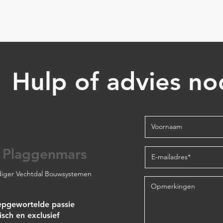
Hulp of advies no
 Plaggenmars
iger Vechtdal Bouwsystemen
epgewortelde passie
isch en exclusief