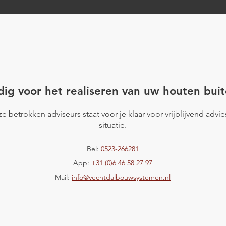
uten
Project Hardenberg
ig voor het realiseren van uw houten buit
e betrokken adviseurs staat voor je klaar voor vrijblijvend advi
situatie.
Bel:
0523-266281
App:
+31 (0)6 46 58 27 97
Mail:
info@vechtdalbouwsystemen.nl