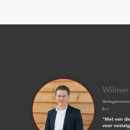
Wilmer
Vertegenwoord
b.v.
"Met een di
voor nostalg