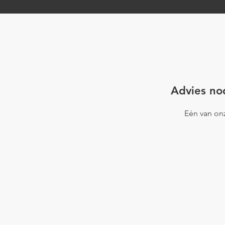
Project Rijssen
Project Vle
Advies nod
Eén van onz