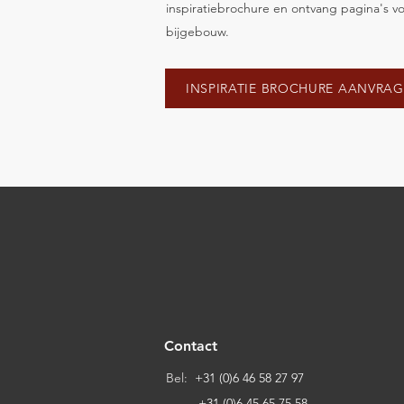
inspiratiebrochure en ontvang pagina's vo
bijgebouw.
INSPIRATIE BROCHURE AANVRA
Contact
Bel:
+31 (0)6 46 58 27 97
+31 (0)6 45 65 75 58