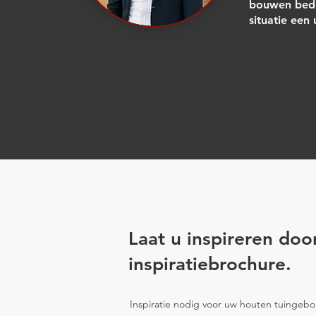
bouwen bede
situatie een
Laat u inspireren doo
inspiratiebrochure.
Inspiratie nodig voor uw houten tuinge