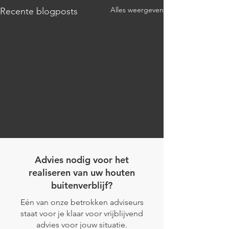
Alles weergeven
Recente blogposts
Advies nodig voor het
realiseren van uw houten
buitenverblijf?
Eén van onze betrokken adviseurs
Project Bergen
staat voor je klaar voor vrijblijvend
Project Beekbergen
advies voor jouw situatie.