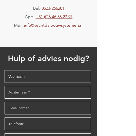
Bel:
0523-266281
App:
+31 (0)6 46 58 27 97
Mail:
info@vechtdalbouwsystemen.nl
Hulp of advies nodig?