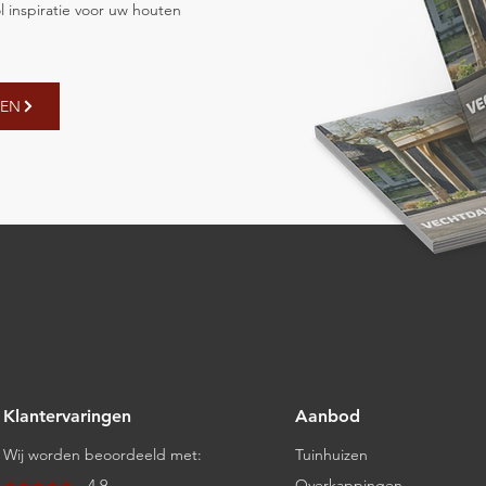
l inspiratie voor uw houten
GEN
Klantervaringen
Aanbod
Wij worden beoordeeld met:
Tuinhuizen
★★★★★
- 4.9
Overkappingen