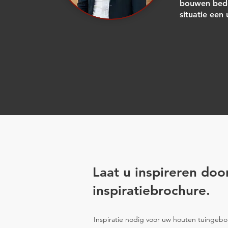
bouwen bede
situatie een
Laat u inspireren doo
inspiratiebrochure.
Inspiratie nodig voor uw houten tuinge