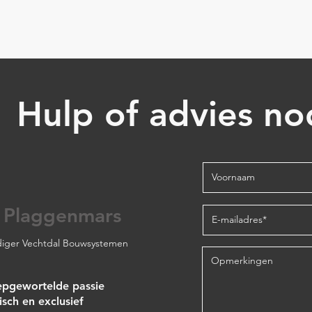
Hulp of advies no
 Plaggenmars
iger Vechtdal Bouwsystemen
epgewortelde passie
isch en exclusief