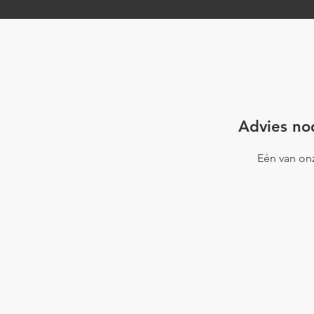
Project Ans
Project Ommen
Advies nod
Eén van onz