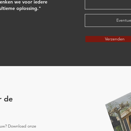
nken we voor iedere
 ultieme oplossing."
Eventue
Verzenden
r de
bouw? Download onze