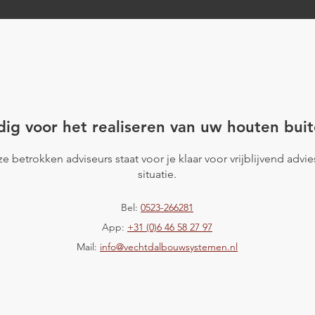
en
Project Groessen
ig voor het realiseren van uw houten buit
e betrokken adviseurs staat voor je klaar voor vrijblijvend advi
situatie.
Bel:
0523-266281
App:
+31 (0)6 46 58 27 97
Mail:
info@vechtdalbouwsystemen.nl