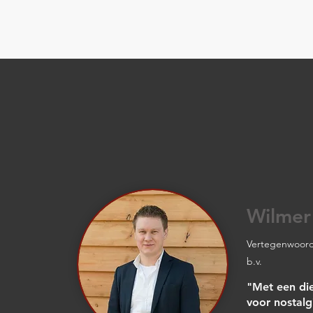
Wilmer
Vertegenwoord
b.v.
"Met een di
voor nostalg