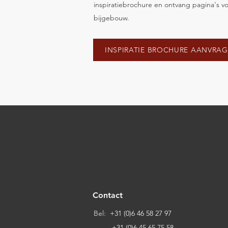
inspiratiebrochure en ontvang pagina's vo
bijgebouw.
INSPIRATIE BROCHURE AANVRA
Contact
Bel:
+31 (0)6 46 58 27 97
+31 (0)6 45 65 75 58