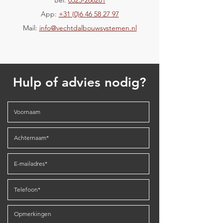
Bel:
0523-266281
App:
+31 (0)6 46 58 27 97
Mail:
info@vechtdalbouwsystemen.nl
Hulp of advies nodig?