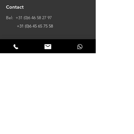
Contact
Bel:
+31 (0)6 46 58 27 97
+31 (0)6 45 65 75 58
Mail:
info@vechtdalbouwsystemen.nl
__
Klinkerweg 23
7772SJ Hardenberg
Klantervaringen
Wij worden beoordeeld met:
★★★★★
- 4.9
Lees hier onze reviews >
Aanbod
Tuinhuizen