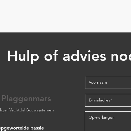
Hulp of advies no
 Plaggenmars
iger Vechtdal Bouwsystemen
epgewortelde passie