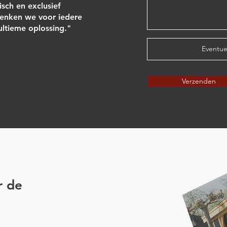
isch en exclusief
nken we voor iedere
 ultieme oplossing."
Eventue
Verzenden
r de