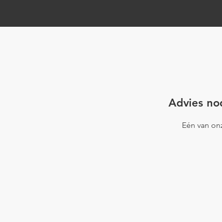
Project Rijssen
Project Vle
Advies nod
Eén van onz