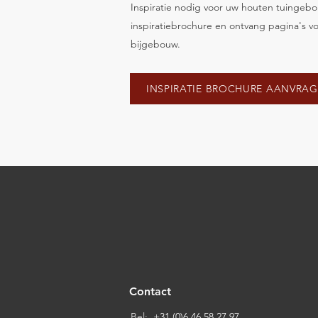
Inspiratie nodig voor uw houten tuinge
inspiratiebrochure en ontvang pagina's vo
bijgebouw.
INSPIRATIE BROCHURE AANVRA
Contact
Bel:
+31 (0)6 46 58 27 97