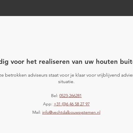
uten
Project Hardenberg
ig voor het realiseren van uw houten buit
e betrokken adviseurs staat voor je klaar voor vrijblijvend advi
situatie.
Bel:
0523-266281
App:
+31 (0)6 46 58 27 97
Mail:
info@vechtdalbouwsystemen.nl