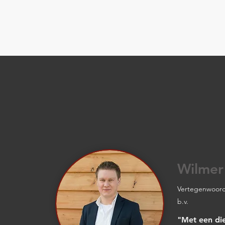
Wilmer
Vertegenwoord
b.v.
"Met een di