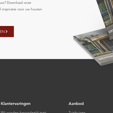
bouw? Download onze
l inspiratie voor uw houten
GEN
Klantervaringen
Aanbod
Wij worden beoordeeld met:
Tuinhuizen