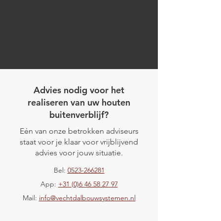
Advies nodig voor het
realiseren van uw houten
buitenverblijf?
Eén van onze betrokken adviseurs
Project Bergen
staat voor je klaar voor vrijblijvend
Project Beekbergen
advies voor jouw situatie.
Bel:
0523-266281
App:
+31 (0)6 46 58 27 97
Mail:
info@vechtdalbouwsystemen.nl