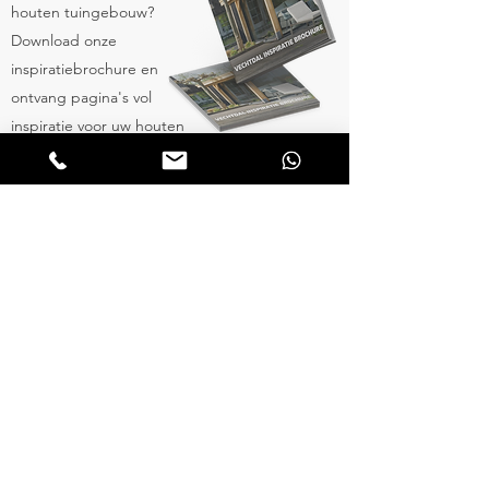
houten tuingebouw?
Download onze
inspiratiebrochure en
ontvang pagina's vol
inspiratie voor uw houten
bijgebouw.
INSPIRATIE BROCHURE AANVRAGEN
Contact
Bel:
+31 (0)6 46 58 27 97
+31 (0)6 45 65 75 58