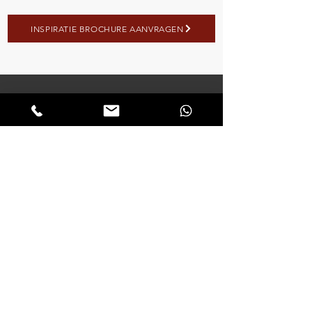
INSPIRATIE BROCHURE AANVRAGEN
Contact
Bel:
+31 (0)6 46 58 27 97
+31 (0)6 45 65 75 58
Mail:
info@vechtdalbouwsystemen.nl
__
Klinkerweg 23
7772SJ Hardenberg