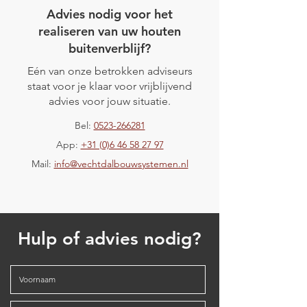
Advies nodig voor het
realiseren van uw houten
buitenverblijf?
Eén van onze betrokken adviseurs
Project Almere
staat voor je klaar voor vrijblijvend
Project Hardenberg
advies voor jouw situatie.
Bel:
0523-266281
App:
+31 (0)6 46 58 27 97
Mail:
info@vechtdalbouwsystemen.nl
Hulp of advies nodig?