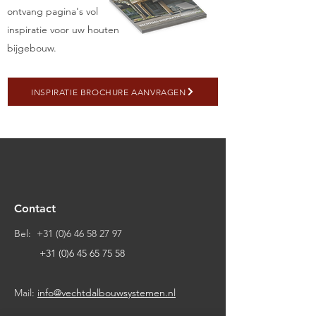
ontvang pagina's vol
inspiratie voor uw houten
bijgebouw.
INSPIRATIE BROCHURE AANVRAGEN
Contact
Bel:
+31 (0)6 46 58 27 97
+31 (0)6 45 65 75 58
Mail:
info@vechtdalbouwsystemen.nl
__