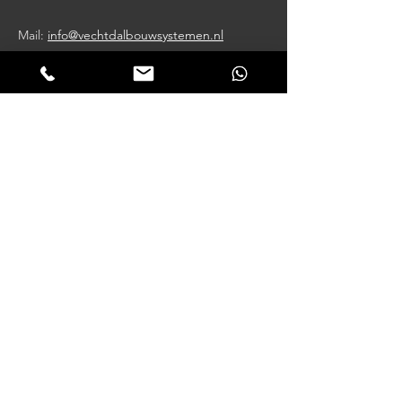
Mail:
info@vechtdalbouwsystemen.nl
__
Klinkerweg 23
7772SJ Hardenberg
Klantervaringen
Wij worden beoordeeld met:
★★★★★
- 4.9
Lees hier onze reviews >
Aanbod
Tuinhuizen
Overkappingen
Veranda's
Kapschuren