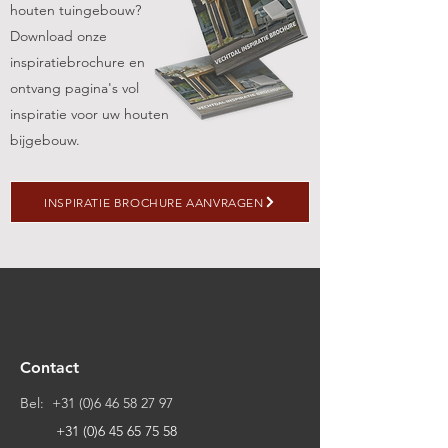
houten tuingebouw?
Download onze
inspiratiebrochure en
ontvang pagina's vol
inspiratie voor uw houten
bijgebouw.
INSPIRATIE BROCHURE AANVRAGEN
Contact
Bel:
+31 (0)6 46 58 27 97
+31 (0)6 45 65 75 58