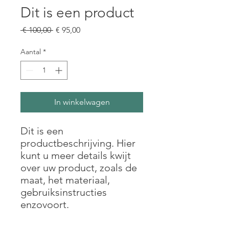
Dit is een product
Normale
Verkoopprijs
 € 100,00 
€ 95,00
prijs
Aantal
*
In winkelwagen
Dit is een 
productbeschrijving. Hier 
kunt u meer details kwijt 
over uw product, zoals de 
maat, het materiaal, 
gebruiksinstructies 
enzovoort.