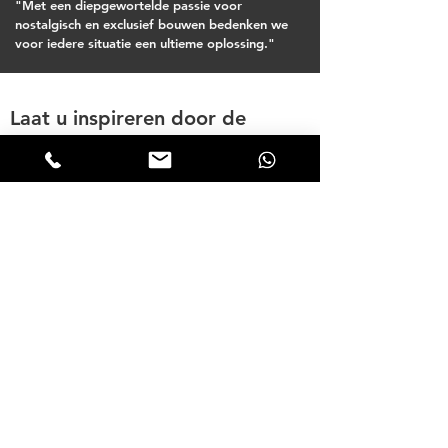
"Met een diepgewortelde passie voor
nostalgisch en exclusief bouwen bedenken we
voor iedere situatie een ultieme oplossing."
Laat u inspireren door de
inspiratiebrochure.
Inspiratie nodig voor uw
houten tuingebouw?
Download onze
inspiratiebrochure en
ontvang pagina's vol
inspiratie voor uw houten
bijgebouw.
INSPIRATIE BROCHURE AANVRAGEN