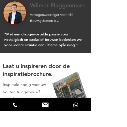
Wilmer Plaggenmars
Vertegenwoordiger Vechtdal
Bouwsystemen b.v.
"Met een diepgewortelde passie voor
nostalgisch en exclusief bouwen bedenken we
voor iedere situatie een ultieme oplossing."
Laat u inspireren door de
inspiratiebrochure.
Inspiratie nodig voor uw
houten tuingebouw?
Download onze
inspiratiebrochure en
ontvang pagina's vol
inspiratie voor uw houten