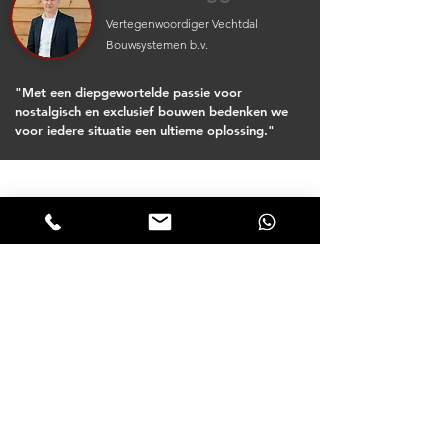
Vertegenwoordiger Vechtdal
Bouwsystemen b.v.
"Met een diepgewortelde passie voor
nostalgisch en exclusief bouwen bedenken we
voor iedere situatie een ultieme oplossing."
Laat u inspireren door de
inspiratiebrochure.
Inspiratie nodig voor uw
houten tuingebouw?
Download onze
inspiratiebrochure en
ontvang pagina's vol
inspiratie voor uw houten
bijgebouw.