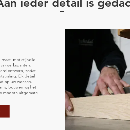
Aan ieder detail is geda
maat, met stijlvolle
n vakwerkspanten.
eerd ontwerp, zodat
tstraling. Elk detail
md op uw wensen.
n is, bouwen wij het
ze modern uitgeruste