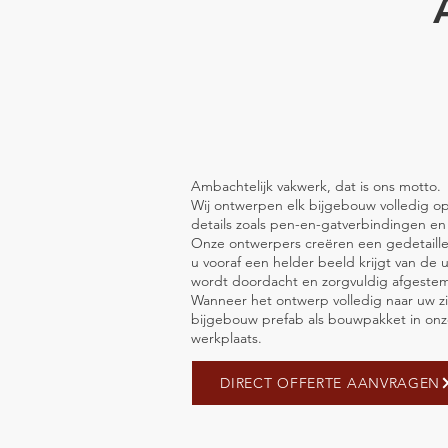
Ambachtelijk vakwerk, dat is ons motto.
Wij ontwerpen elk bijgebouw volledig op 
details zoals pen-en-gatverbindingen e
Onze ontwerpers creëren een gedetaill
u vooraf een helder beeld krijgt van de ui
wordt doordacht en zorgvuldig afgeste
Wanneer het ontwerp volledig naar uw zi
bijgebouw prefab als bouwpakket in on
werkplaats.
DIRECT OFFERTE AANVRAGEN