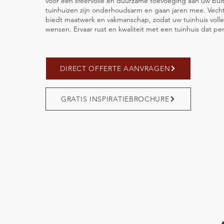
voor een sfeervolle en duurzame toevoeging aan uw bui
tuinhuizen zijn onderhoudsarm en gaan jaren mee. Vec
biedt maatwerk en vakmanschap, zodat uw tuinhuis volle
wensen. Ervaar rust en kwaliteit met een tuinhuis dat per
DIRECT OFFERTE AANVRAGEN
GRATIS INSPIRATIEBROCHURE